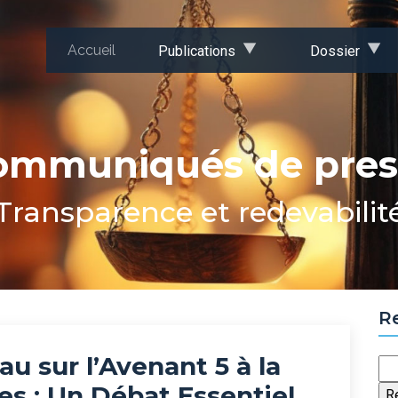
Accueil
Publications
Dossier
ommuniqués de pres
Transparence et redevabilit
R
u sur l’Avenant 5 à la
Re
s : Un Débat Essentiel