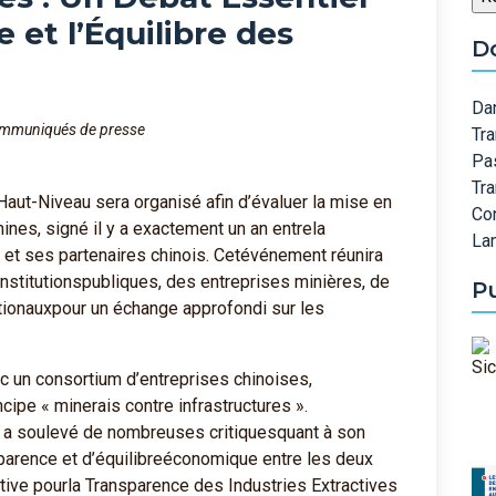
 et l’Équilibre des
D
Dan
mmuniqués de presse
Tra
Pa
Tr
aut-Niveau sera organisé afin d’évaluer la mise en
Co
nes, signé il y a exactement un an entrela
Lan
t ses partenaires chinois. Cetévénement réunira
stitutionspubliques, des entreprises minières, de
P
nationauxpour un échange approfondi sur les
c un consortium d’entreprises chinoises,
cipe « minerais contre infrastructures ».
e, a soulevé de nombreuses critiquesquant à son
parence et d’équilibreéconomique entre les deux
iative pourla Transparence des Industries Extractives