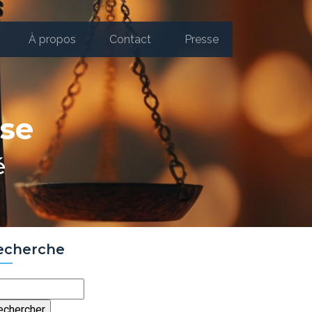
À propos
Contact
Presse
se
é
echerche
chercher