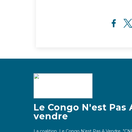
Le Congo N'est Pas 
vendre
La coalition Le Congo N’est Pas A Vendre "CN