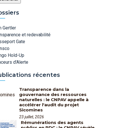
ossiers
 Gertler
nsparence et redevabilité
sseport Gate
ansco
ngo Hold-Up
ceurs d'Alerte
ublications récentes
Transparence dans la
gouvernance des ressources
naturelles : le CNPAV appelle à
accélérer l'audit du projet
Sicomines
23 juillet, 2026
Rémunérations des agents
publics en RDC : le CNPAV révèle