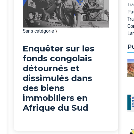
Tra
Pa
Tr
Co
Sans catégorie
\
Lan
P
Enquêter sur les
fonds congolais
détournés et
dissimulés dans
des biens
immobiliers en
Afrique du Sud