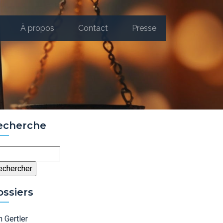
À propos
Contact
Presse
echerche
chercher
ossiers
 Gertler