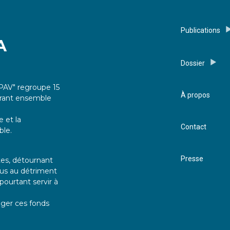
Publications
A
Dossier
PAV" regroupe 15
À propos
vrant ensemble
e et la
Contact
ble.
Presse
tes, détournant
dus au détriment
pourtant servir à
riger ces fonds