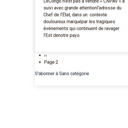
LeCongo n’est pas à vendre « CNPAV » a
suivi avec grande attentionl’adresse du
Chef de l’État, dans un contexte
douloureux marquépar les tragiques
événements qui continuent de ravager
l’Est denotre pays.
Pagination
Page précédente
‹‹
Page 2
S'abonner à Sans catégorie