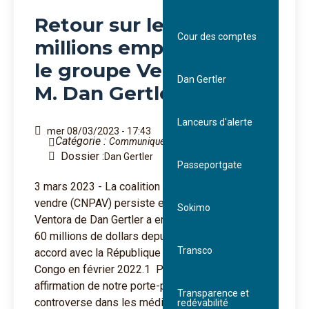
presse
Retour sur les $US 60
Cour des comptes
millions empochés par
Rapports
le groupe Ventora de
Dan Gertler
M. Dan Gertler
Lanceurs d'alerte
mer 08/03/2023 - 17:43
Catégorie :
Communiqués de presse
Dossier :
Dan Gertler
Passeportgate
3 mars 2023 - La coalition Le Congo n’est pas à
vendre (CNPAV) persiste et signe : la société
Sokimo
Ventora de Dan Gertler a empoché plus de $US
60 millions de dollars depuis qu’elle a signé un
Transco
accord avec la République Démocratique du
Congo en février 2022.1 Puisque cette
affirmation de notre porte-parole a provoqué une
Transparence et
controverse dans les médias, chez certains
redévabilité