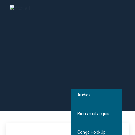
Communiqués de
presse
Dan Gertler
Audios
Vidéos
Biens mal acquis
Communiqués de
Congo Hold-Up