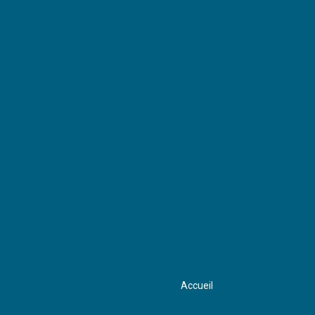
Le Congo N'est Pas A
vendre
Accueil