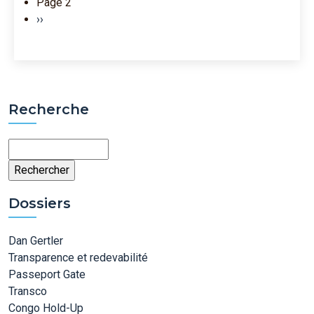
Page 2
Page suivante
››
Recherche
Rechercher
Dossiers
Dan Gertler
Transparence et redevabilité
Passeport Gate
Transco
Congo Hold-Up