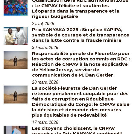
Qualification de la RDC au mondial 2026
: Le CNPAV félicite et soutien les
Léopards dans la transparence et la
rigueur budgétaire
2 avril, 2026
Prix KANYAKA 2025 : Simplice KAPIPA,
symbole de courage et de transparence
dans la lutte contre la fraude minière
30 mars, 2026
Responsabilité pénale de Fleurette pour
les actes de corruption commis en RDC :
Réaction de CNPAV à la note explicative
de Yellow Jersey, service de
communication de M. Dan Gertler
20 mars, 2026
La société Fleurette de Dan Gertler
retenue pénalement coupable pour des
faits de corruption en République
Démocratique du Congo: le CNPAV salue
la décision et demande des mesures
plus équitables de redevabilité
17 mars, 2026
Les citoyens choisissent, le CNPAV
organise : le Prix KANYAKA continue!!!